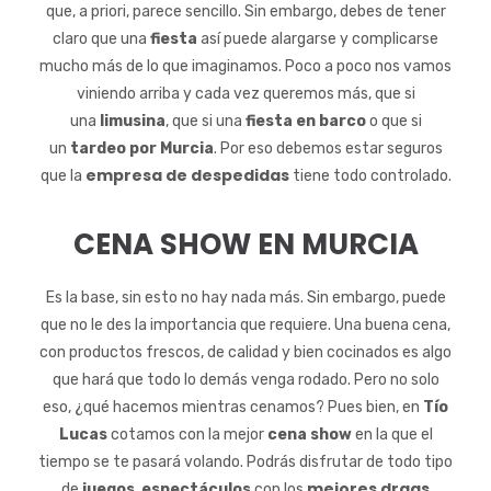
que, a priori, parece sencillo. Sin embargo, debes de tener
claro que una
fiesta
así puede alargarse y complicarse
mucho más de lo que imaginamos. Poco a poco nos vamos
viniendo arriba y cada vez queremos más, que si
una
limusina
, que si una
fiesta en barco
o que si
un
tardeo por Murcia
. Por eso debemos estar seguros
empresa de despedidas
que la
tiene todo controlado.
CENA SHOW EN MURCIA
Es la base, sin esto no hay nada más. Sin embargo, puede
que no le des la importancia que requiere. Una buena cena,
con productos frescos, de calidad y bien cocinados es algo
que hará que todo lo demás venga rodado. Pero no solo
eso, ¿qué hacemos mientras cenamos? Pues bien, en
Tío
Lucas
cotamos con la mejor
cena show
en la que el
tiempo se te pasará volando. Podrás disfrutar de todo tipo
mejores drags
de
juegos
,
espectáculos
con los